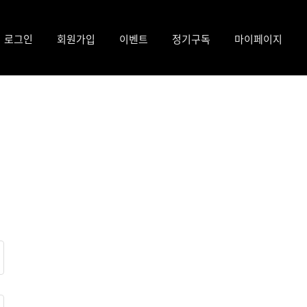
로그인
회원가입
이벤트
정기구독
마이페이지
모든 이벤트
구독내역
공지사항
신청내역
1:1문의