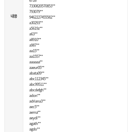
6716**
7330820570853**
793079**
내용
9462227455582**
a30293**
a5619z**
a63**
a8910**
a987**
aa15**
aa1557**
aaaaaa**
aaeur05**
abata09**
abc112345**
abc99511**
abcdefgh**
adon**
adriana3**
aec5**
aema**
aeydi**
agath**
agdo**