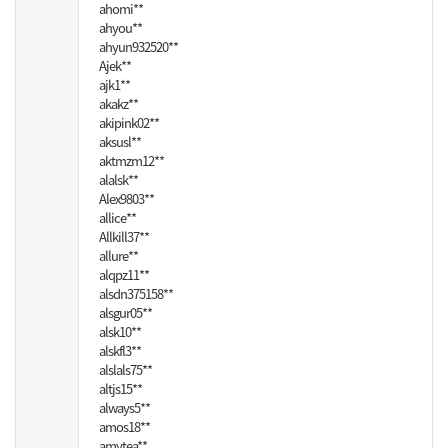
ahomi**
ahyou**
ahyun932520**
Ajek**
ajk1**
akakz**
akipink02**
aksusl**
aktmzm12**
alalsk**
Alex9803**
allice**
Allkill37**
allure**
alqpz11**
alsdn375158**
alsgur05**
alsk10**
alskfl3**
alslals75**
altjs15**
always5**
amos18**
amytea**