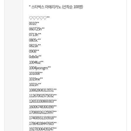
* 스타벅스 아메리카노 (선착순 100명)
♡♡♡♡♡**
0010**
060725h**
0713h**
0805c**
0821k**
0908**
0db0e**
1004fuz**
1004jeongm**
101008**
1019ne**
1021h**
10882808313551**
11267002575032**
12653330869303**
16006748300390**
17080026125997**
17400931193918**
17864038447605**
19278306439247**