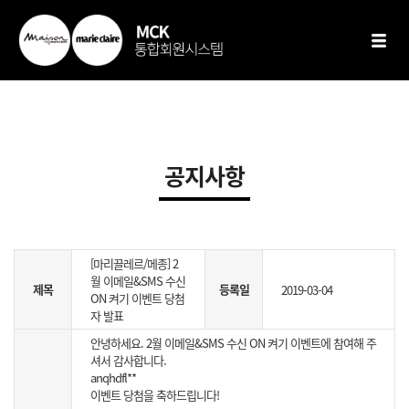
SELECT seq ,bTitle ,bContent ,bType ,isView ,systemId ,insert_dt
,mod_dt ,bCnt FROM tbl_board WHERE seq = '25' AND isDel = 'N'
공지사항
[마리끌레르/메종] 2
월 이메일&SMS 수신
제목
등록일
2019-03-04
ON 켜기 이벤트 당첨
자 발표
안녕하세요. 2월 이메일&SMS 수신 ON 켜기 이벤트에 참여해 주
셔서 감사합니다.
anqhdfl**
이벤트 당첨을 축하드립니다!