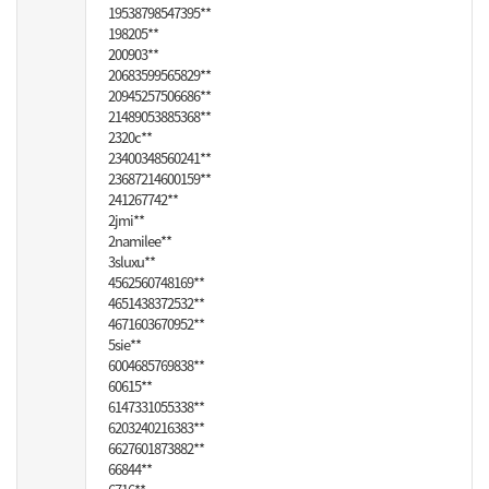
19538798547395**
198205**
200903**
20683599565829**
20945257506686**
21489053885368**
2320c**
23400348560241**
23687214600159**
241267742**
2jmi**
2namilee**
3sluxu**
4562560748169**
4651438372532**
4671603670952**
5sie**
6004685769838**
60615**
6147331055338**
6203240216383**
6627601873882**
66844**