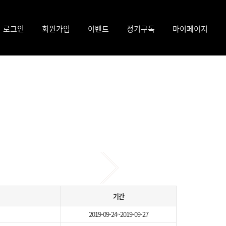
로그인
회원가입
이벤트
정기구독
마이페이지
모든 이벤트
구독내역
공지사항
신청내역
1:1문의
기간
2019-09-24~2019-09-27