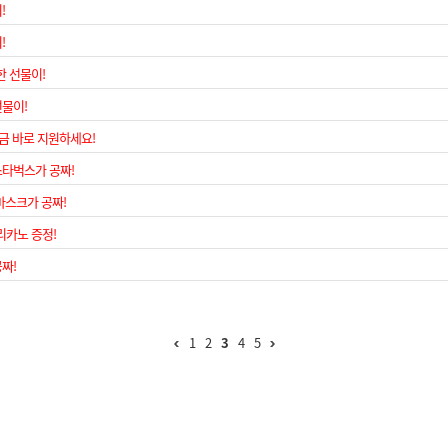
!
!
한 선물이!
선물이!
지금 바로 지원하세요!
스타벅스가 공짜!
마스크가 공짜!
리카노 증정!
짜!
1
2
3
4
5